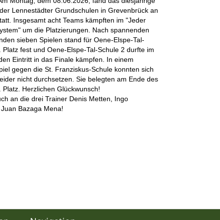
 Am Montag, dem 08.06.2026, fand das diesjährige
 der Lennestädter Grundschulen in Grevenbrück an
tatt. Insgesamt acht Teams kämpften im "Jeder
ystem" um die Platzierungen. Nach spannenden
den sieben Spielen stand für Oene-Elspe-Tal-
. Platz fest und Oene-Elspe-Tal-Schule 2 durfte im
den Eintritt in das Finale kämpfen. In einem
el gegen die St. Franziskus-Schule konnten sich
eider nicht durchsetzen. Sie belegten am Ende des
. Platz. Herzlichen Glückwunsch!
ch an die drei Trainer Denis Metten, Ingo
 Juan Bazaga Mena!