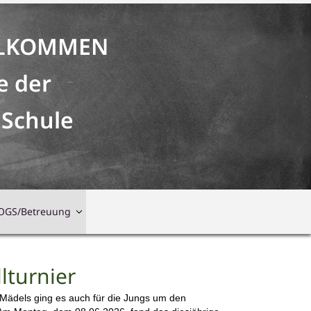
LLKOMMEN
e der
 Schule
OGS/Betreuung
lturnier
Mädels ging es auch für die Jungs um den