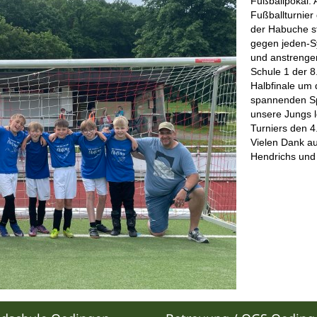
Fußballpokal.
Fußballturnier
der Habuche s
gegen jeden-S
und anstrengen
Schule 1 der 8
Halbfinale um 
spannenden Spi
unsere Jungs l
Turniers den 4
Vielen Dank au
Hendrichs und